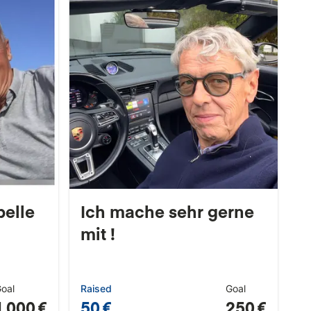
belle
Ich mache sehr gerne
mit !
oal
Raised
Goal
1 000 €
50 €
250 €