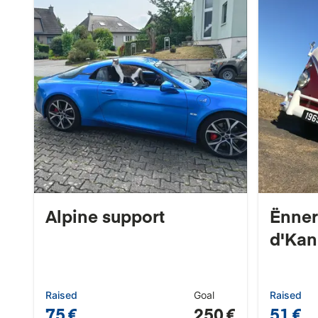
Alpine support
Ënner
d'Kan
Raised
Goal
Raised
75 €
250 €
51 €