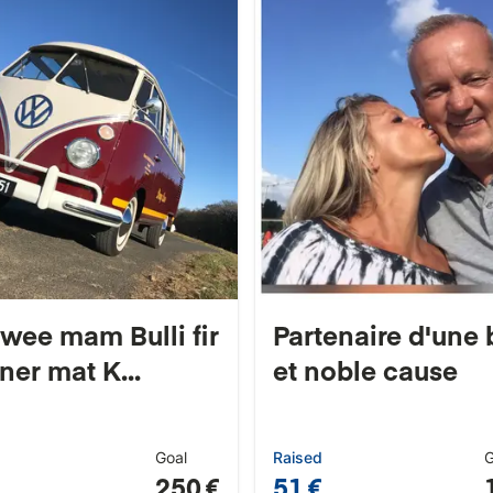
wee mam Bulli fir
Partenaire d'une 
ner mat K...
et noble cause
Goal
Raised
G
250 €
51 €