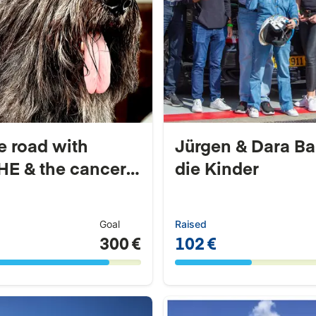
e road with
Jürgen & Dara Bar
E & the cancer
die Kinder
Goal
Raised
300 €
102 €