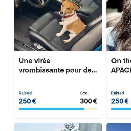
Une virée
On th
vrombissante pour de
APACH
petits...
...
Raised
Goal
Raised
250 €
300 €
250 €