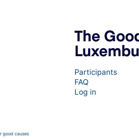
The Good
Luxembu
Participants
FAQ
Log in
or good causes