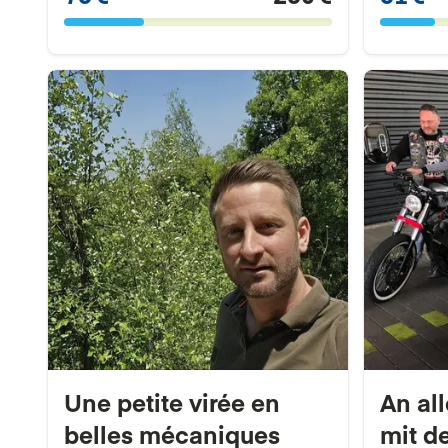
Une petite virée en
An al
belles mécaniques
mit d