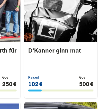
th für
D'Kanner ginn mat
Goal
Raised
Goal
250 €
102 €
500 €