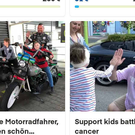
le Motorradfahrer,
Support kids batt
en schön...
cancer