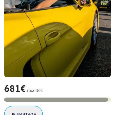
681€
récoltés
JE PARTAGE