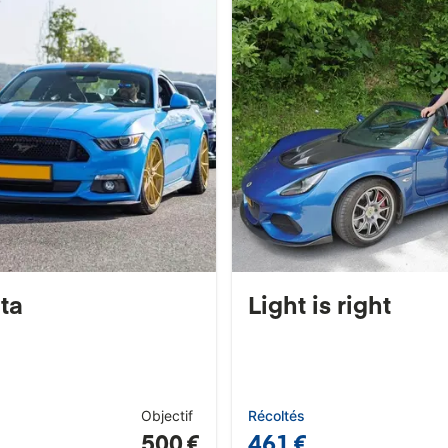
ita
Light is right
Objectif
Récoltés
500 €
461 €