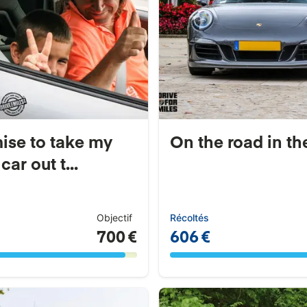
mise to take my
On the road in t
car out t...
Objectif
Récoltés
700 €
606 €