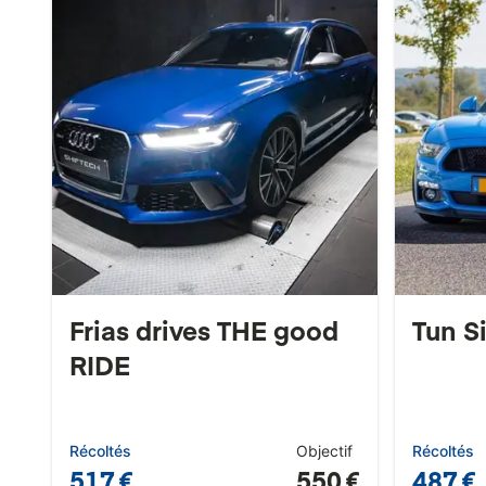
Frias drives THE good
Tun S
RIDE
Récoltés
Objectif
Récoltés
517 €
550 €
487 €