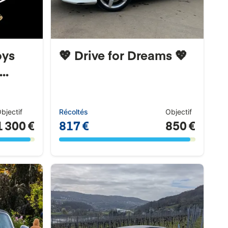
oys
💖 Drive for Dreams 💖
..
bjectif
Récoltés
Objectif
1 300 €
817 €
850 €