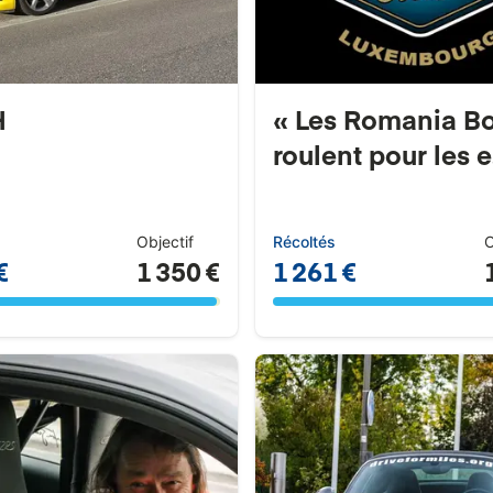
H
« Les Romania B
roulent pour les e.
Objectif
Récoltés
O
€
1 350 €
1 261 €