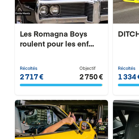
Les Romagna Boys
DITC
roulent pour les enf...
Récoltés
Objectif
Récoltés
2 717 €
2 750 €
1 334 