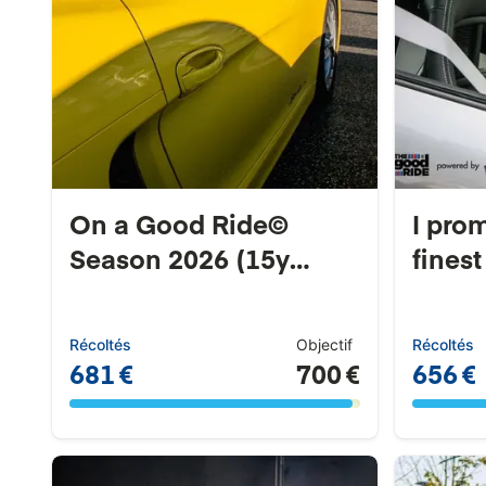
On a Good Ride©
I pro
Season 2026 (15y
finest 
D4M)...
Récoltés
Objectif
Récoltés
681 €
700 €
656 €